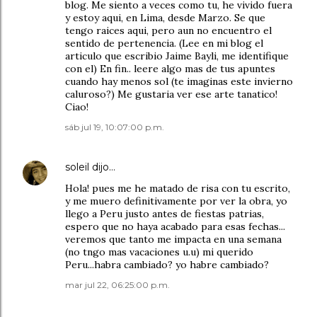
blog. Me siento a veces como tu, he vivido fuera
y estoy aqui, en Lima, desde Marzo. Se que
tengo raices aqui, pero aun no encuentro el
sentido de pertenencia. (Lee en mi blog el
articulo que escribio Jaime Bayli, me identifique
con el) En fin.. leere algo mas de tus apuntes
cuando hay menos sol (te imaginas este invierno
caluroso?) Me gustaria ver ese arte tanatico!
Ciao!
sáb jul 19, 10:07:00 p.m.
soleil
dijo…
Hola! pues me he matado de risa con tu escrito,
y me muero definitivamente por ver la obra, yo
llego a Peru justo antes de fiestas patrias,
espero que no haya acabado para esas fechas...
veremos que tanto me impacta en una semana
(no tngo mas vacaciones u.u) mi querido
Peru...habra cambiado? yo habre cambiado?
mar jul 22, 06:25:00 p.m.