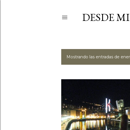
DESDE MI
Mostrando las entradas de ener
E
n
t
r
a
d
a