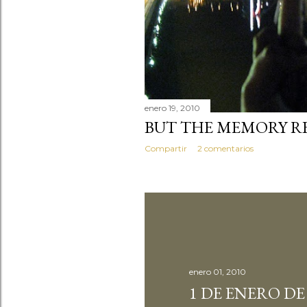
s
enero 19, 2010
BUT THE MEMORY RE
Compartir
2 comentarios
enero 01, 2010
1 DE ENERO DE