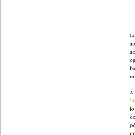
.
L
so
se
eg
bi
en
A 
Vi
l
co
p
in