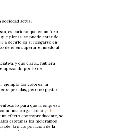
 sociedad actual.
ta, es curioso que en un foro
o que piensa, se puede estar de
ir a decirlo es arriesgarse en
o de el en superar el miedo al
iativa, y que claro... hubiera
 (empezando por lo de
r ejemplo los colores, ni
 ser superadas, pero no gastar
o enfocarlo para que la empresa
a como una carga, como
ya he
 un efecto contraproducente, se
uales capitanas les hicieramos
sible, la incorporacion de la