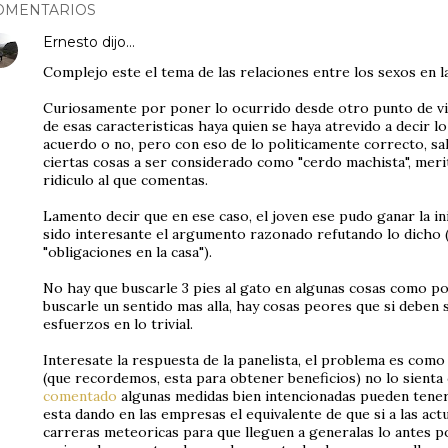
OMENTARIOS
Ernesto
dijo…
Complejo este el tema de las relaciones entre los sexos en la
Curiosamente por poner lo ocurrido desde otro punto de vis
de esas caracteristicas haya quien se haya atrevido a decir l
acuerdo o no, pero con eso de lo politicamente correcto, sal
ciertas cosas a ser considerado como "cerdo machista", merit
ridiculo al que comentas.
Lamento decir que en ese caso, el joven ese pudo ganar la inic
sido interesante el argumento razonado refutando lo dicho
"obligaciones en la casa").
No hay que buscarle 3 pies al gato en algunas cosas como po
buscarle un sentido mas alla, hay cosas peores que si deben
esfuerzos en lo trivial.
Interesate la respuesta de la panelista, el problema es com
(que recordemos, esta para obtener beneficios) no lo sient
comentado
algunas medidas bien intencionadas pueden tener
esta dando en las empresas el equivalente de que si a las act
carreras meteoricas para que lleguen a generalas lo antes po