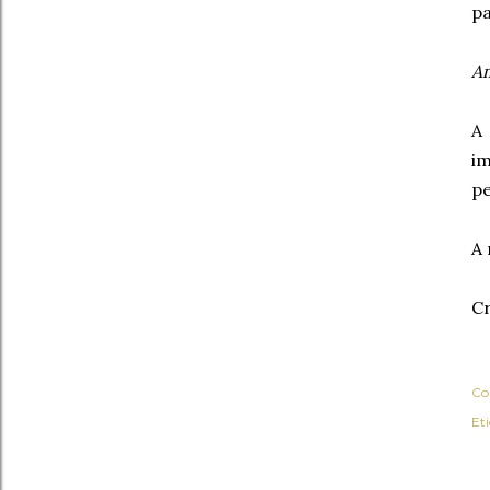
pa
A
A 
im
pe
A 
Cr
Co
Et