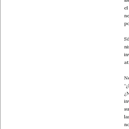
si
el
ne
po
Só
ni
in
at
No
“¿
¿N
in
su
la
no