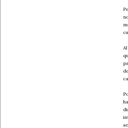
Pe
no
me
cu
Al
qu
pa
de
ca
Po
ha
di
in
se