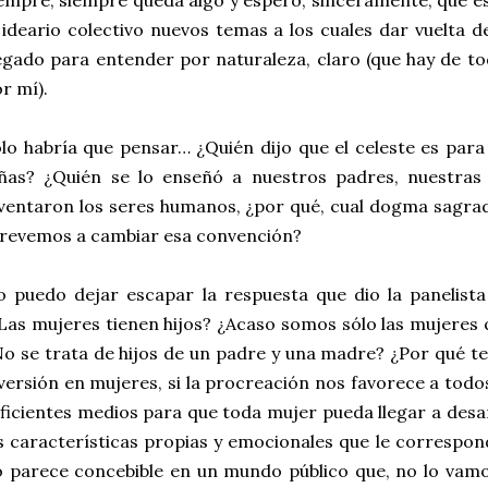
empre, siempre queda algo y espero, sinceramente, que e
 ideario colectivo nuevos temas a los cuales dar vuelta d
gado para entender por naturaleza, claro (que hay de t
r mí).
lo habría que pensar… ¿Quién dijo que el celeste es para 
ñas? ¿Quién se lo enseñó a nuestros padres, nuestras 
ventaron los seres humanos, ¿por qué, cual dogma sagr
revemos a cambiar esa convención?
 puedo dejar escapar la respuesta que dio la panelist
Las mujeres tienen hijos? ¿Acaso somos sólo las mujeres 
o se trata de hijos de un padre y una madre? ¿Por qué te
versión en mujeres, si la procreación nos favorece a todo
ficientes medios para que toda mujer pueda llegar a desar
s características propias y emocionales que le correspo
 parece concebible en un mundo público que, no lo vamo