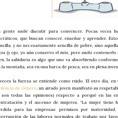
a gente suele discutir para convencer. Pocas veces h
cráticos, que buscan conocer, enseñar y aprender. Est
ncilla, y no necesariamente sencilla de pobre, sino aquel
os (y ojo, yo aún conservo el mío, pero suelo contenerlo
en, la sabiduría es algo que uno va absorbiendo conforme 
 la montaña, sea en una barca de pesca, sea en plena inves
veces la fuerza se entiende como ruido. El otro día, e
olencia de Género
, un airado joven manifestó su respetab
o son todas las opiniones) respecto a porqué en las e
ntratación y el ascenso de mujeres. “La mujer tiene hij
érdida para las empresas: permisos por maternidad, i
terrupción de las labores normales de trabajo por favor