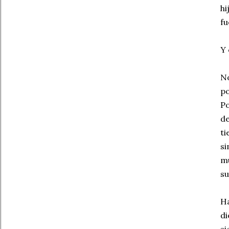
hi
fu
Y 
No
po
Po
de
ti
si
mu
su
Ha
d