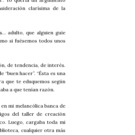
s”. Yo quería un argumento
sideración clarísima de la
… adulto, que alguien guíe
como si fuésemos todos unos
n, de tendencia, de interés.
e “buen hacer”. “Ésta es una
para que te eduquemos según
aba a que tenían razón.
a en mi melancólica banca de
gos del taller de creación
poco. Luego, cargaba toda mi
blioteca, cualquier otra más