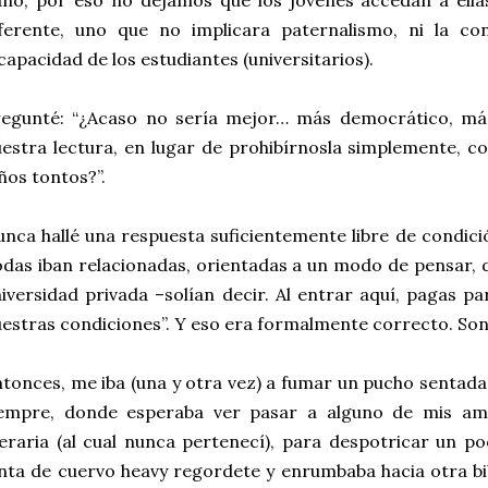
ño, por eso no dejamos que los jóvenes accedan a ella
ferente, uno que no implicara paternalismo, ni la con
capacidad de los estudiantes (universitarios).
regunté: “¿Acaso no sería mejor… más democrático, más
estra lectura, en lugar de prohibírnosla simplemente, 
ños tontos?”.
nca hallé una respuesta suficientemente libre de condició
das iban relacionadas, orientadas a un modo de pensar, d
iversidad privada –solían decir. Al entrar aquí, pagas 
estras condiciones”. Y eso era formalmente correcto. Son
tonces, me iba (una y otra vez) a fumar un pucho sentad
iempre, donde esperaba ver pasar a alguno de mis ami
teraria (al cual nunca pertenecí), para despotricar un 
nta de cuervo heavy regordete y enrumbaba hacia otra bi