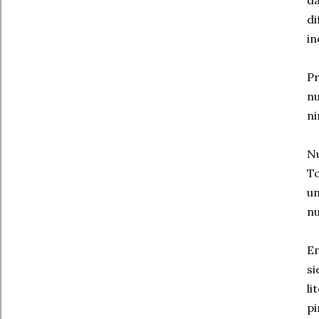
da
di
in
P
nu
ni
Nu
To
un
nu
En
s
li
pi