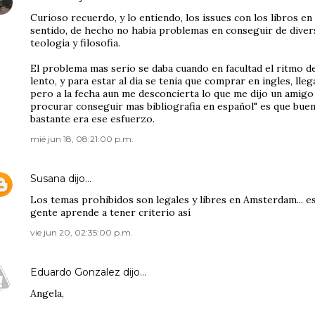
Curioso recuerdo, y lo entiendo, los issues con los libros en
sentido, de hecho no habia problemas en conseguir de diver
teologia y filosofia.
El problema mas serio se daba cuando en facultad el ritmo d
lento, y para estar al dia se tenia que comprar en ingles, lle
pero a la fecha aun me desconcierta lo que me dijo un amigo 
procurar conseguir mas bibliografia en español" es que bueno..
bastante era ese esfuerzo.
mié jun 18, 08:21:00 p.m.
Susana
dijo…
Los temas prohibidos son legales y libres en Amsterdam... es
gente aprende a tener criterio así
vie jun 20, 02:35:00 p.m.
Eduardo Gonzalez
dijo…
Angela,