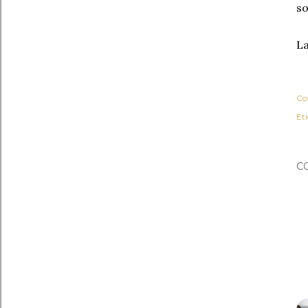
so
La
Co
Et
C