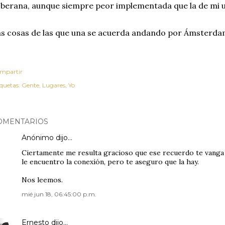
berana, aunque siempre peor implementada que la de mi uni
s cosas de las que una se acuerda andando por Ámsterd
mpartir
iquetas:
Gente
Lugares
Yo
OMENTARIOS
Anónimo dijo…
Ciertamente me resulta gracioso que ese recuerdo te vang
le encuentro la conexión, pero te aseguro que la hay.
Nos leemos.
mié jun 18, 06:45:00 p.m.
Ernesto
dijo…