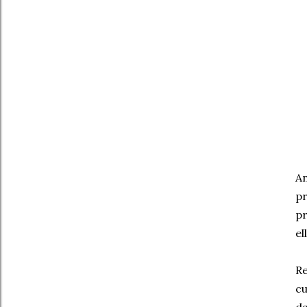
An
pr
pr
el
R
cu