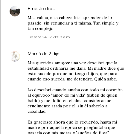
Ernesto
dijo…
Mas calma, mas cabeza fria, aprender de lo
pasado, sin renunciar a ti misma. Tan simple y
tan complejo.
lun sept 24, 12:21:00 a.m.
Mamá de 2
dijo…
Mis queridos amigos: una vez descubrí que la
estabilidad ordinaria me daña. Mi madre dice que
esto sucede porque no tengo hijos, que para
cuando eso suceda, me detendré. Quién sabe.
Lo descubrí cuando amaba con todo mi corazón
al equívoco "amor de mi vida" (saben de quién
hablo) y me dolió en el alma considerarme
cruelmente atada por él, sin él saberlo a
cabalidad.
Es gracioso: ahora que lo recuerdo, hasta mi
madre por aquella época se preguntaba qué
pasaría con mis metas y "sueños de fuga"