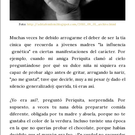
Foto:
http://adriafemfem.blogspot.com/2010_09_01_archive.html
Muchas veces he debido arrogarme el deber de ser la tía
cínica que recuerda a jóvenes madres "la influencia
genética" en ciertas manifestaciones del carácter. Por
ejemplo, cuando mi amiga Periquita clamó al cielo
preguntándose por qué su dulce niña ni siquiera era
capaz de probar algo antes de gritar, arrugando la nariz,
"¡no me gusta!", tuve que decirle, muy a mi pesar (y dado el
silencio generalizado): querida, tú eras así.
¿Yo era así?, preguntó Periquita, sorprendida. Por
supuesto, a veces tu nana debía prepararte comida
diferente, obligada por tu madre y abuela, porque no te
gustaba el color de la verdura. Incluso tuviste una época
en la que no querías probar el chocolate, porque habías
decidido que el marrón era feo. ¿En verdad no recuerdas