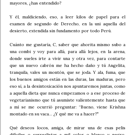
mayores, ¿has entendido?
Y él, maldiciendo, eso, a leer kilos de papel para el
examen de segundo de Derecho, en la uni aquella del
desierto, extendida sin fundamento por todo Perú.
Cuánto me gustaría, C, saber que ahorita mismo subo a
una combi y voy para allá, para allá lejos, en la arena,
donde sueles irte a vivir una y otra vez, para contarte
que un nuevo cabrón me ha hecho daño y tú Angelita,
tranquila, vales un montón, que se joda. Y ala, fuma, que
los buenos amigos están en las duras, las maduras, pero
eso sí, a la desintoxicación nos apuntaremos juntas, como
a aquella dieta que nunca empezamos o a ese proceso de
vegetarianismo que tú asumiste valientemente hasta que
a mí se me ocurrió preguntar: “Bueno, viene Krishna
montado en su vaca… ¿Y qué me va a hacer?"
Qué deseos locos, amiga, de mirar una de esas pelis
difíciles o surrealistas a mil color o blanco y negro,