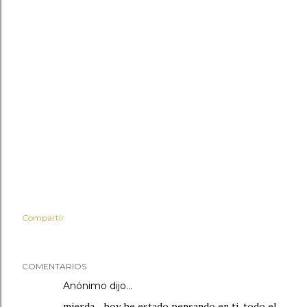
Compartir
COMENTARIOS
Anónimo dijo…
mierda... hoy he estado pensando en ti, todo el