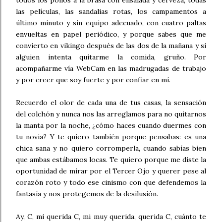
todos los pollos a la brasa con ensalada y cerveza, todas
las películas, las sandalias rotas, los campamentos a
último minuto y sin equipo adecuado, con cuatro paltas
envueltas en papel periódico, y porque sabes que me
convierto en vikingo después de las dos de la mañana y si
alguien intenta quitarme la comida, gruño. Por
acompañarme vía WebCam en las madrugadas de trabajo
y por creer que soy fuerte y por confiar en mí.
Recuerdo el olor de cada una de tus casas, la sensación
del colchón y nunca nos las arreglamos para no quitarnos
la manta por la noche, ¿cómo haces cuando duermes con
tu novia? Y te quiero también porque pensabas: es una
chica sana y no quiero corromperla, cuando sabías bien
que ambas estábamos locas. Te quiero porque me diste la
oportunidad de mirar por el Tercer Ojo y querer pese al
corazón roto y todo ese cinismo con que defendemos la
fantasía y nos protegemos de la desilusión.
Ay, C, mi querida C, mi muy querida, querida C, cuánto te